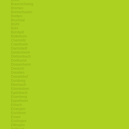
Bonn
Braunschweig
Bremen
Bremerhaven
Bretten
Bruchsal
Brühl
Bühl
Bürstadt
Büttelborn
Chemnitz
Craislheim
Darmstadt
Deidesheim
Dietzenbach
Dortmund
Dossenheim
Dreieich
Dresden
Düsseldorf
Duisburg
Eberbach
Edenkoben
Egelsbach
Eisenberg
Eppelheim
Erbach
Erlangen
Eschborn
Essen
Esslingen
Ettlingen