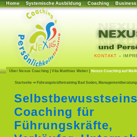
Home
Systemische Ausbildung
Coaching
Business
KONTAKT
-
IMPR
Über Nexus Coaching
|
Vita Matthias Weber
|
Nexus Coaching auf Mall
Startseite
⇒ Führungskräftetraining Bad Soden, Managementberatung,
Selbstbewusstseins
Coaching für
Führungskräfte,