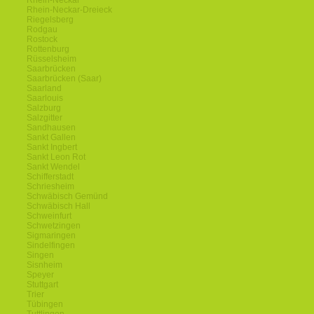
Rhein-Neckar
Rhein-Neckar-Dreieck
Riegelsberg
Rodgau
Rostock
Rottenburg
Rüsselsheim
Saarbrücken
Saarbrücken (Saar)
Saarland
Saarlouis
Salzburg
Salzgitter
Sandhausen
Sankt Gallen
Sankt Ingbert
Sankt Leon Rot
Sankt Wendel
Schifferstadt
Schriesheim
Schwäbisch Gemünd
Schwäbisch Hall
Schweinfurt
Schwetzingen
Sigmaringen
Sindelfingen
Singen
Sisnheim
Speyer
Stuttgart
Trier
Tübingen