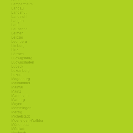
Lambrecht
Lampertheim
Landau
Landshut
Landstuhl
Langen
Lauf
Lausanne
Leimen
Leipzig
Leonberg
Limburg
Linz
Lörrach
Ludwigsburg
Ludwigshafen
Lübeck
Luxemburg
Luzern
Magdeburg
Maikammer
Maintal
Mainz
Mannheim
Marburg
Mayen
Memmingen
Merzig
Michelstadt
Moerfelden-Walldorf
Mörlenbach
Mörstadt