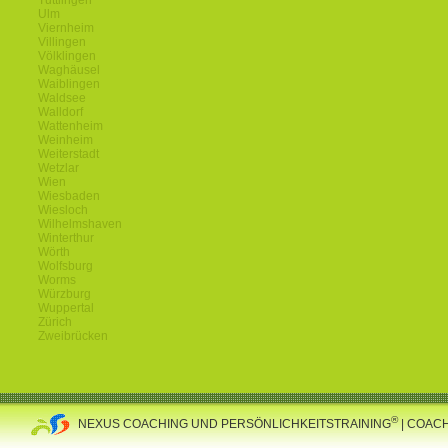
Tuttlingen
Ulm
Viernheim
Villingen
Völklingen
Waghäusel
Waiblingen
Waldsee
Walldorf
Wattenheim
Weinheim
Weiterstadt
Wetzlar
Wien
Wiesbaden
Wiesloch
Wilhelmshaven
Winterthur
Wörth
Wolfsburg
Worms
Würzburg
Wuppertal
Zürich
Zweibrücken
®
NEXUS COACHING UND PERSÖNLICHKEITSTRAINING
| COAC