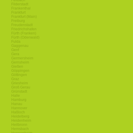
Fellbach
Filderstadt
Frankenthal
Frankfurt
Frankfurt (Main)
Freiburg
Freudenstadt
Friedrichshafen
Fürth (Franken)
Fürth (Odenwald)
Fulda
Gaggenau
Genf
Gera
Germersheim
Gernsheim
Gießen
Göppingen
Göttingen
Graz
Griesheim
Groß Gerau
Grünstadt
Halle
Hamburg
Hanau
Hannover
Haßloch
Heidelberg
Heidenheim
Heilbronn
Hemsbach