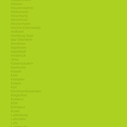
Heppenheim
Hessen
Heusenstamm
Hildesheim
Hirschberg
Hirschhorn
Hockenheim
Höchst (Odenwald)
Hofheim
Homburg Saar
Idar Oberstein
Ilvesheim
Ingelheim
Ingolstadt
Innsbruck
Jena
Kaiserslautern
Karlsruhe
Kassel
Kehl
Kempten
Ketsch
Kiel
Kirchheimbolanden
Klagenfurt
Koblenz
Köln
Konstanz
Kusel
Ladenburg
Lahnstein
Lahr