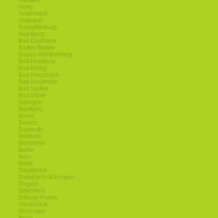
Albstadt
Alzey
Andernach
Ansbach
Aschaffenburg
Augsburg
Bad Dürkheim
Baden Baden
Baden-Württemberg
Bad Homburg
Bad König
Bad Kreuznach
Bad Neuenahr
Bad Soden
Bad Vilbel
Balingen
Bamberg
Basel
Bayern
Bayreuth
Bellheim
Bensheim
Berlin
Bern
Biblis
Osnabrück
Bietigheim-Bissingen
Bingen
Birkenfeld
Bitburg-Pruem
Osnabrück
Böblingen