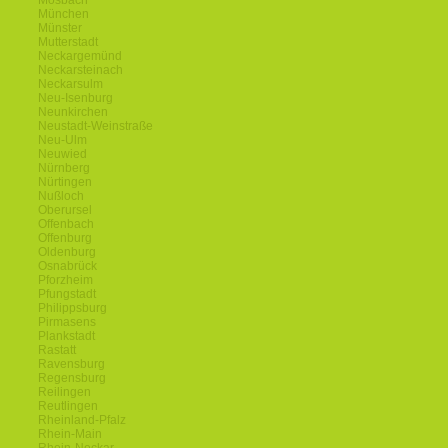
Mosbach
München
Münster
Mutterstadt
Neckargemünd
Neckarsteinach
Neckarsulm
Neu-Isenburg
Neunkirchen
Neustadt-Weinstraße
Neu-Ulm
Neuwied
Nürnberg
Nürtingen
Nußloch
Oberursel
Offenbach
Offenburg
Oldenburg
Osnabrück
Pforzheim
Pfungstadt
Philippsburg
Pirmasens
Plankstadt
Rastatt
Ravensburg
Regensburg
Reilingen
Reutlingen
Rheinland-Pfalz
Rhein-Main