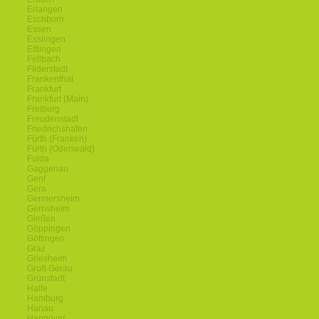
Erlangen
Eschborn
Essen
Esslingen
Ettlingen
Fellbach
Filderstadt
Frankenthal
Frankfurt
Frankfurt (Main)
Freiburg
Freudenstadt
Friedrichshafen
Fürth (Franken)
Fürth (Odenwald)
Fulda
Gaggenau
Genf
Gera
Germersheim
Gernsheim
Gießen
Göppingen
Göttingen
Graz
Griesheim
Groß Gerau
Grünstadt
Halle
Hamburg
Hanau
Hannover