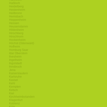
Haßloch
Heidelberg
Heidenheim
Heilbronn
Hemsbach
Heppenheim
Hessen
Heusenstamm
Hildesheim
Hirschberg
Hirschhorn
Hockenheim
Höchst (Odenwald)
Hofheim
Homburg Saar
Idar Oberstein
Ilvesheim
Ingelheim
Ingolstadt
Innsbruck
Jena
Kaiserslautern
Karlsruhe
Kassel
Kehl
Kempten
Ketsch
Kiel
Kirchheimbolanden
Klagenfurt
Koblenz
Köln