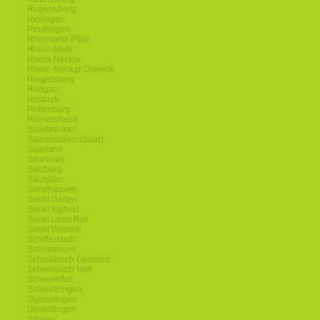
Regensburg
Reilingen
Reutlingen
Rheinland-Pfalz
Rhein-Main
Rhein-Neckar
Rhein-Neckar-Dreieck
Riegelsberg
Rodgau
Rostock
Rottenburg
Rüsselsheim
Saarbrücken
Saarbrücken (Saar)
Saarland
Saarlouis
Salzburg
Salzgitter
Sandhausen
Sankt Gallen
Sankt Ingbert
Sankt Leon Rot
Sankt Wendel
Schifferstadt
Schriesheim
Schwäbisch Gemünd
Schwäbisch Hall
Schweinfurt
Schwetzingen
Sigmaringen
Sindelfingen
Singen