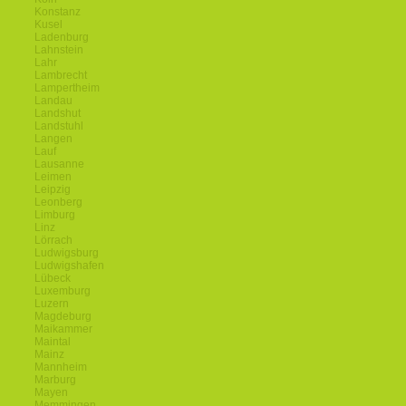
Konstanz
Kusel
Ladenburg
Lahnstein
Lahr
Lambrecht
Lampertheim
Landau
Landshut
Landstuhl
Langen
Lauf
Lausanne
Leimen
Leipzig
Leonberg
Limburg
Linz
Lörrach
Ludwigsburg
Ludwigshafen
Lübeck
Luxemburg
Luzern
Magdeburg
Maikammer
Maintal
Mainz
Mannheim
Marburg
Mayen
Memmingen