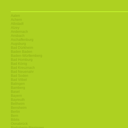
Aalen
Achern
Albstadt
Alzey
Andernach
Ansbach
Aschaffenburg
Augsburg
Bad Dürkheim
Baden Baden
Baden-Württemberg
Bad Homburg
Bad König
Bad Kreuznach
Bad Neuenahr
Bad Soden
Bad Vilbel
Balingen
Bamberg
Basel
Bayern
Bayreuth
Bellheim
Bensheim
Berlin
Bern
Biblis
Osnabrück
Bietigheim-Bissingen