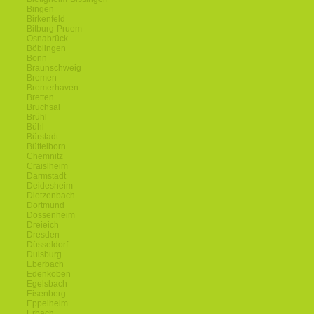
Bingen
Birkenfeld
Bitburg-Pruem
Osnabrück
Böblingen
Bonn
Braunschweig
Bremen
Bremerhaven
Bretten
Bruchsal
Brühl
Bühl
Bürstadt
Büttelborn
Chemnitz
Craislheim
Darmstadt
Deidesheim
Dietzenbach
Dortmund
Dossenheim
Dreieich
Dresden
Düsseldorf
Duisburg
Eberbach
Edenkoben
Egelsbach
Eisenberg
Eppelheim
Erbach