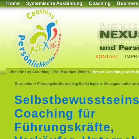
Home
Systemische Ausbildung
Coaching
Business
KONTAKT
-
IMPR
Über Nexus Coaching
|
Vita Matthias Weber
|
Nexus Coaching auf Mall
Startseite
⇒ Führungskräftetraining Sankt Ingbert, Managementberatun
Selbstbewusstseins
Coaching für
Führungskräfte,