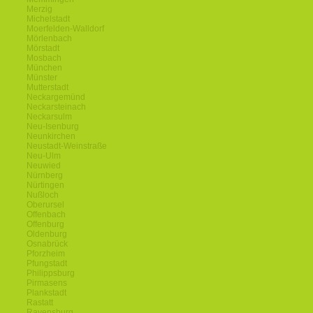
Merzig
Michelstadt
Moerfelden-Walldorf
Mörlenbach
Mörstadt
Mosbach
München
Münster
Mutterstadt
Neckargemünd
Neckarsteinach
Neckarsulm
Neu-Isenburg
Neunkirchen
Neustadt-Weinstraße
Neu-Ulm
Neuwied
Nürnberg
Nürtingen
Nußloch
Oberursel
Offenbach
Offenburg
Oldenburg
Osnabrück
Pforzheim
Pfungstadt
Philippsburg
Pirmasens
Plankstadt
Rastatt
Ravensburg