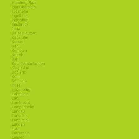
Homburg Saar
Idar Oberstein
Ilvesheim
Ingelheim
Ingolstadt
Innsbruck
Jena
Kaiserslautern
Karlsruhe
Kassel
Kehl
Kempten
Ketsch
Kiel
Kirchheimbolanden
Klagenfurt
Koblenz
Köln
Konstanz
Kusel
Ladenburg
Lahnstein
Lahr
Lambrecht
Lampertheim
Landau
Landshut
Landstuhl
Langen
Lauf
Lausanne
Leimen