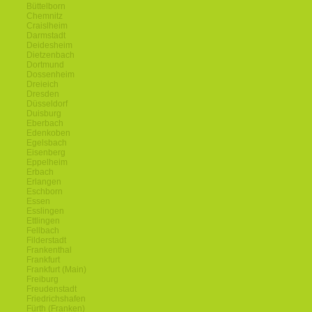
Büttelborn
Chemnitz
Craislheim
Darmstadt
Deidesheim
Dietzenbach
Dortmund
Dossenheim
Dreieich
Dresden
Düsseldorf
Duisburg
Eberbach
Edenkoben
Egelsbach
Eisenberg
Eppelheim
Erbach
Erlangen
Eschborn
Essen
Esslingen
Ettlingen
Fellbach
Filderstadt
Frankenthal
Frankfurt
Frankfurt (Main)
Freiburg
Freudenstadt
Friedrichshafen
Fürth (Franken)