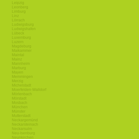
Leipzig
Leonberg
Limburg
Linz
Lörrach
Ludwigsburg
Ludwigshafen
Lübeck
Luxemburg
Luzern
Magdeburg
Maikammer
Maintal
Mainz
Mannheim
Marburg
Mayen
Memmingen
Merzig
Michelstadt
Moerfelden-Walldorf
Mörlenbach
Mörstadt
Mosbach
München
Münster
Mutterstadt
Neckargemünd
Neckarsteinach
Neckarsulm
Neu-Isenburg
Neunkirchen