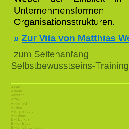
Unternehmensform
Organisationsstrukturen.
»
Zur Vita von Matthias W
zum Seitenanfang
Selbstbewusstseins-Training
Aalen
Achern
Albstadt
Alzey
Andernach
Ansbach
Aschaffenburg
Augsburg
Bad Dürkheim
Baden Baden
Baden-Württemberg