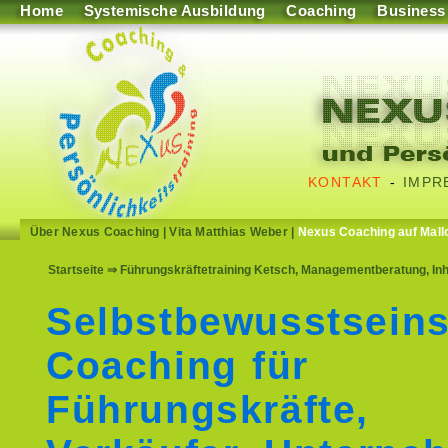
Home
Systemische Ausbildung
Coaching
Business
KONTAKT
-
IMPR
Über Nexus Coaching
|
Vita Matthias Weber
|
Nexus Coaching auf Mall
Startseite
⇒ Führungskräftetraining Ketsch, Managementberatung, Inh
Selbstbewusstseins
Coaching für
Führungskräfte,