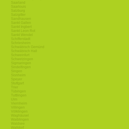
Saarland
Saarlouis
Salzburg
Salzgitter
Sandhausen
Sankt Gallen
Sankt Ingbert
Sankt Leon Rot
Sankt Wendel
Schifferstadt
Schriesheim
Schwäbisch Gemünd
Schwäbisch Hall
Schweinfurt
Schwetzingen
Sigmaringen
Sindelfingen
Singen
Sisnheim
Speyer
Stuttgart
Trier
Tübingen
Tuttlingen
Ulm
Viernheim
Villingen
Völklingen
Waghäusel
Waiblingen
Waldsee
Walldorf