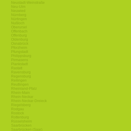
Neustadt-Weinstraße
Neu-Ulm
Neuwied
Nürnberg
Nürtingen
Nußloch
Oberursel
Offenbach
Offenburg
Oldenburg
Osnabrück
Pforzheim
Pfungstadt
Philippsburg
Pirmasens
Plankstadt
Rastatt
Ravensburg
Regensburg
Reilingen
Reutlingen
Rheinland-Pfalz
Rhein-Main
Rhein-Neckar
Rhein-Neckar-Dreieck
Riegelsberg
Rodgau
Rostock
Rottenburg
Rüsselsheim
Saarbrücken
Saarbrücken (Saar)