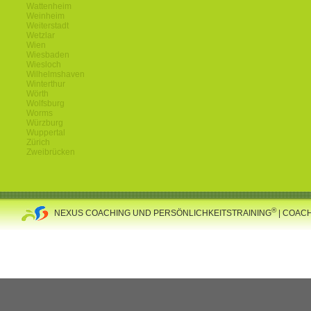
Wattenheim
Weinheim
Weiterstadt
Wetzlar
Wien
Wiesbaden
Wiesloch
Wilhelmshaven
Winterthur
Wörth
Wolfsburg
Worms
Würzburg
Wuppertal
Zürich
Zweibrücken
®
NEXUS COACHING UND PERSÖNLICHKEITSTRAINING
| COAC