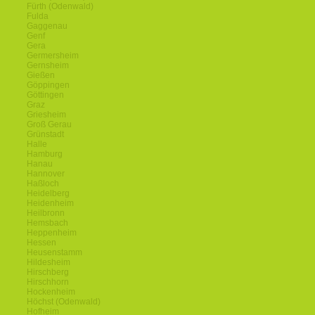
Fürth (Odenwald)
Fulda
Gaggenau
Genf
Gera
Germersheim
Gernsheim
Gießen
Göppingen
Göttingen
Graz
Griesheim
Groß Gerau
Grünstadt
Halle
Hamburg
Hanau
Hannover
Haßloch
Heidelberg
Heidenheim
Heilbronn
Hemsbach
Heppenheim
Hessen
Heusenstamm
Hildesheim
Hirschberg
Hirschhorn
Hockenheim
Höchst (Odenwald)
Hofheim