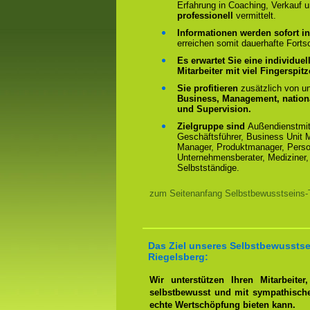
Erfahrung in Coaching, Verkauf u
professionell
vermittelt.
Informationen werden sofort in
erreichen somit dauerhafte Fortsc
Es erwartet Sie eine individue
Mitarbeiter mit viel Fingerspit
Sie profitieren
zusätzlich von 
Business, Management, nationa
und Supervision.
Zielgruppe sind
Außendienstmit
Geschäftsführer, Business Unit M
Manager, Produktmanager, Person
Unternehmensberater, Mediziner, 
Selbstständige.
zum Seitenanfang Selbstbewusstseins-Tr
Das Ziel unseres Selbstbewusstse
Riegelsberg:
Wir unterstützen Ihren Mitarbeite
selbstbewusst und mit sympathisch
echte Wertschöpfung bieten kann.