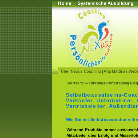
Home
Systemische Ausbildung
Über Nexus Coaching
|
Vita Matthias Web
Startseite
⇒ Führungskräftetraining Rie
Selbstbewusstseins-Coac
Verkäufer, Unternehmer,
Vertriebsleiter, Außendie
Wie Sie mit Selbstbewusstsein Ih
Während Produkte immer austauschbar
Mitarbeiter über Erfolg und Misserfo