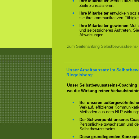
Ihre Mitarbeiter
werden dazu befä
Ziele zu realisieren.
Ihre Mitarbeiter
entwickeln sozi
sie ihre kommunikativen Fähigkei
Ihre Mitarbeiter gewinnen
Mut 
und selbstsicheres Auftreten. Sie
Abweisungen.
zum Seitenanfang Selbstbewusstseins-Tr
Unser Arbeitsansatz im Selbstbew
Riegelsberg:
Unser Selbstbewusstseins-Coaching s
wo die Wirkung reiner Verkaufstraini
Bei unseren außergewöhnliche
Verkauf, effizienter Kommunikat
Methoden aus dem NLP wirkungsv
Der Schwerpunkt unseres Coa
Persönlichkeitswachstum und de
Selbstbewusstseins.
Diese grundlegenden Konzept