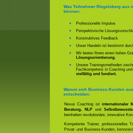
Was Teilnehmer Riegelsberg aus 
können:
Professionelle Impulse.
Perspektivische Lösungsvorschl
Konstruktives Feedback.
Unser Handeln ist bestimmt dur
Wir bieten Ihnen einen hohen Gr
Lösungsorientierung.
Unsere Trainingsmethoden zeichn
Fachkompetenz in Coaching und
vielfältig und fundiert.
Warum sich Business-Kunden aus R
entscheiden:
Nexus Coaching ist
internationaler
Beratung, NLP
und
Selbstbewussts
beinhalten revolutionäre, innovative Kon
Kompetente Trainer, professionelles T
Privat- und Business-Kunden, kennzeic