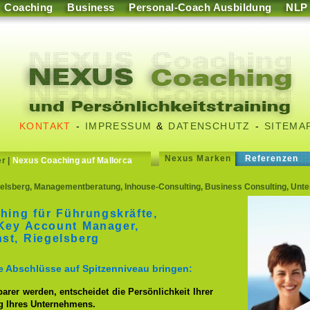
Coaching
Business
Personal-Coach Ausbildung
NLP
KONTAKT
-
IMPRESSUM
&
DATENSCHUTZ
-
SITEMA
Nexus Marken
Referenzen
er
|
Nexus Coaching auf Mallorca
gelsberg, Managementberatung, Inhouse-Consulting, Business Consulting, Unt
hing für Führungskräfte,
 Key Account Manager,
nst, Riegelsberg
re Abschlüsse auf Spitzenniveau bringen:
er werden, entscheidet die Persönlichkeit Ihrer
lg Ihres Unternehmens.