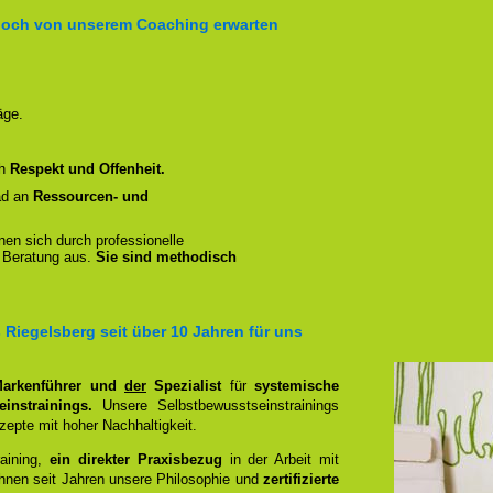
noch von unserem Coaching erwarten
äge.
ch
Respekt und Offenheit.
ad an
Ressourcen- und
en sich durch professionelle
 Beratung aus.
Sie sind methodisch
iegelsberg seit über 10 Jahren für uns
 Markenführer und
der
Spezialist
für
systemische
einstrainings
.
Unsere Selbstbewusstseinstrainings
zepte mit hoher Nachhaltigkeit.
raining,
ein direkter Praxisbezug
in der Arbeit mit
hnen seit Jahren unsere Philosophie und
zertifizierte