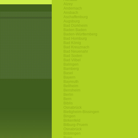
Alzey
Andernach
Ansbach
Aschaffenburg
Augsburg
Bad Dürkheim
Baden Baden
Baden-Württemberg
Bad Homburg
Bad König
Bad Kreuznach
Bad Neuenahr
Bad Soden
Bad Vilbel
Balingen
Bamberg
Basel
Bayern
Bayreuth
Bellheim
Bensheim
Berlin
Bern
Biblis
Osnabrück
Bietigheim-Bissingen
Bingen
Birkenfeld
Bitburg-Pruem
Osnabrück
Böblingen
Bonn