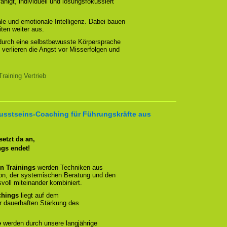
higt, individuell und lösungsfokussiert
ale und emotionale Intelligenz. Dabei bauen
ten weiter aus.
durch eine selbstbewusste Körpersprache
 verlieren die Angst vor Misserfolgen und
aining Vertrieb
usstseins-Coaching für Führungskräfte aus
etzt da an,
ngs endet!
n Trainings
werden Techniken aus
ion, der systemischen Beratung und den
oll miteinander kombiniert.
chings
liegt auf dem
r dauerhaften Stärkung des
e
werden durch unsere langjährige