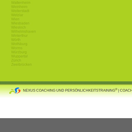
Wattenheim
Weinheim
Weiterstadt
Wetzlar
Wien
Wiesbaden
Wiesloch
Wilhelmshaven
Winterthur
Wörth
Wolfsburg
Worms
Würzburg
Wuppertal
Zürich
Zweibrücken
®
NEXUS COACHING UND PERSÖNLICHKEITSTRAINING
| COAC