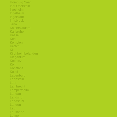
Homburg Saar
Idar Oberstein
Ilvesheim
Ingelheim
Ingolstadt
Innsbruck
Jena
Kaiserslautern
Karlsruhe
Kassel
Kehl
Kempten
Ketsch
Kiel
Kirchheimbolanden
Klagenfurt
Koblenz
Köln
Konstanz
Kusel
Ladenburg
Lahnstein
Lahr
Lambrecht
Lampertheim
Landau
Landshut
Landstuhl
Langen
Lauf
Lausanne
Leimen