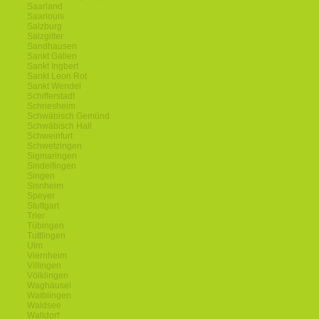
Saarland
Saarlouis
Salzburg
Salzgitter
Sandhausen
Sankt Gallen
Sankt Ingbert
Sankt Leon Rot
Sankt Wendel
Schifferstadt
Schriesheim
Schwäbisch Gemünd
Schwäbisch Hall
Schweinfurt
Schwetzingen
Sigmaringen
Sindelfingen
Singen
Sisnheim
Speyer
Stuttgart
Trier
Tübingen
Tuttlingen
Ulm
Viernheim
Villingen
Völklingen
Waghäusel
Waiblingen
Waldsee
Walldorf