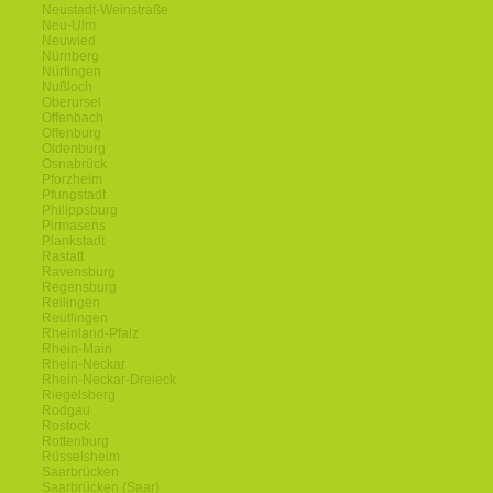
Neustadt-Weinstraße
Neu-Ulm
Neuwied
Nürnberg
Nürtingen
Nußloch
Oberursel
Offenbach
Offenburg
Oldenburg
Osnabrück
Pforzheim
Pfungstadt
Philippsburg
Pirmasens
Plankstadt
Rastatt
Ravensburg
Regensburg
Reilingen
Reutlingen
Rheinland-Pfalz
Rhein-Main
Rhein-Neckar
Rhein-Neckar-Dreieck
Riegelsberg
Rodgau
Rostock
Rottenburg
Rüsselsheim
Saarbrücken
Saarbrücken (Saar)