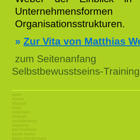
Unternehmensform
Organisationsstrukturen.
»
Zur Vita von Matthias W
zum Seitenanfang
Selbstbewusstseins-Training
Aalen
Achern
Albstadt
Alzey
Andernach
Ansbach
Aschaffenburg
Augsburg
Bad Dürkheim
Baden Baden
Baden-Württemberg