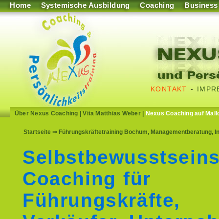
Home
Systemische Ausbildung
Coaching
Business
KONTAKT
-
IMPR
Über Nexus Coaching
|
Vita Matthias Weber
|
Nexus Coaching auf Mall
Startseite
⇒ Führungskräftetraining Bochum, Managementberatung, In
Selbstbewusstseins
Coaching für
Führungskräfte,