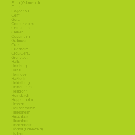
Fürth (Odenwald)
Fulda
Gaggenau
Genf
Gera
Germersheim
Gernsheim
Gießen
Göppingen
Göttingen
Graz
Griesheim
Groß Gerau
Grünstadt
Halle
Hamburg
Hanau
Hannover
Haßloch
Heidelberg
Heidenheim
Heilbronn
Hemsbach
Heppenheim
Hessen
Heusenstamm
Hildesheim
Hirschberg
Hirschhorn
Hockenheim
Höchst (Odenwald)
Hofheim