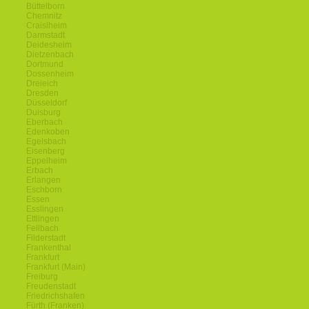
Büttelborn
Chemnitz
Craislheim
Darmstadt
Deidesheim
Dietzenbach
Dortmund
Dossenheim
Dreieich
Dresden
Düsseldorf
Duisburg
Eberbach
Edenkoben
Egelsbach
Eisenberg
Eppelheim
Erbach
Erlangen
Eschborn
Essen
Esslingen
Ettlingen
Fellbach
Filderstadt
Frankenthal
Frankfurt
Frankfurt (Main)
Freiburg
Freudenstadt
Friedrichshafen
Fürth (Franken)