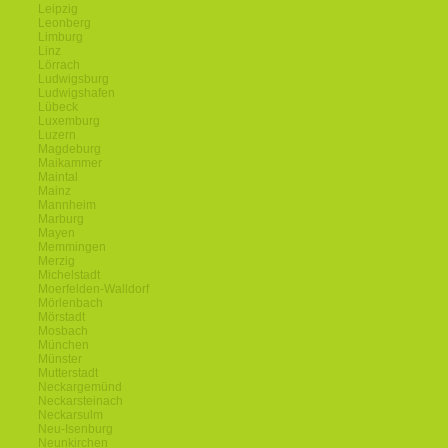
Leipzig
Leonberg
Limburg
Linz
Lörrach
Ludwigsburg
Ludwigshafen
Lübeck
Luxemburg
Luzern
Magdeburg
Maikammer
Maintal
Mainz
Mannheim
Marburg
Mayen
Memmingen
Merzig
Michelstadt
Moerfelden-Walldorf
Mörlenbach
Mörstadt
Mosbach
München
Münster
Mutterstadt
Neckargemünd
Neckarsteinach
Neckarsulm
Neu-Isenburg
Neunkirchen